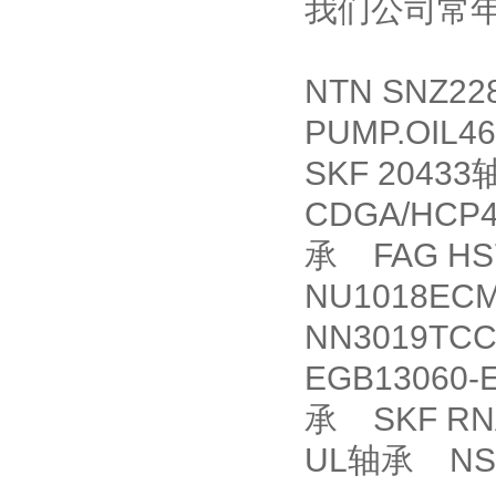
我们公司常
NTN SNZ2
PUMP.OIL4
SKF 20433
CDGA/HCP
承 FAG HS7
NU1018EC
NN3019TC
EGB13060-
承 SKF RNA
UL轴承 NSK