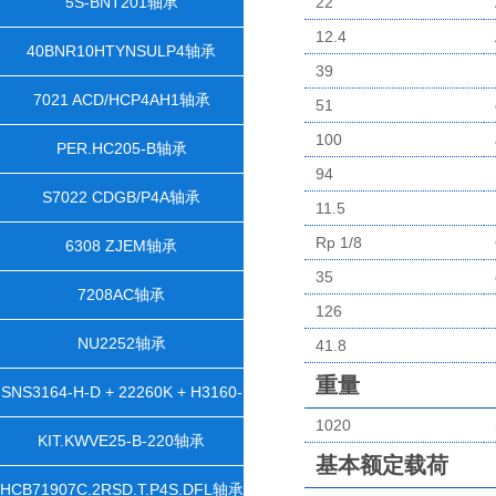
5S-BNT201轴承
22
12.4
40BNR10HTYNSULP4轴承
39
7021 ACD/HCP4AH1轴承
51
100
PER.HC205-B轴承
94
S7022 CDGB/P4A轴承
11.5
Rp 1/8
6308 ZJEM轴承
35
7208AC轴承
126
NU2252轴承
41.8
重量
SNS3164-H-D + 22260K + H3160-
1020
HGX1100 + 2 NFR540/28 +
KIT.KWVE25-B-220轴承
基本额定载荷
NTS64X1100 + NDK64轴承
HCB71907C.2RSD.T.P4S.DFL轴承