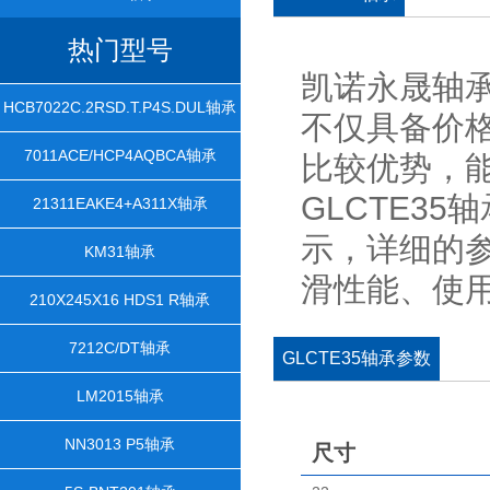
热门型号
凯诺永晟轴承
HCB7022C.2RSD.T.P4S.DUL轴承
不仅具备价
7011ACE/HCP4AQBCA轴承
比较优势，
GLCTE35
21311EAKE4+A311X轴承
示，详细的
KM31轴承
滑性能、使
210X245X16 HDS1 R轴承
7212C/DT轴承
GLCTE35轴承参数
LM2015轴承
NN3013 P5轴承
尺寸