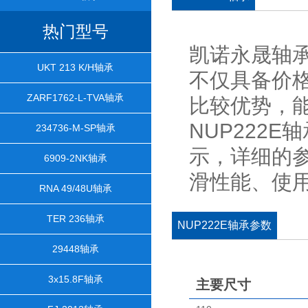
热门型号
凯诺永晟轴承
UKT 213 K/H轴承
不仅具备价
ZARF1762-L-TVA轴承
比较优势，
NUP222E
234736-M-SP轴承
示，详细的
6909-2NK轴承
滑性能、使
RNA 49/48U轴承
TER 236轴承
NUP222E轴承参数
29448轴承
3x15.8F轴承
主要尺寸