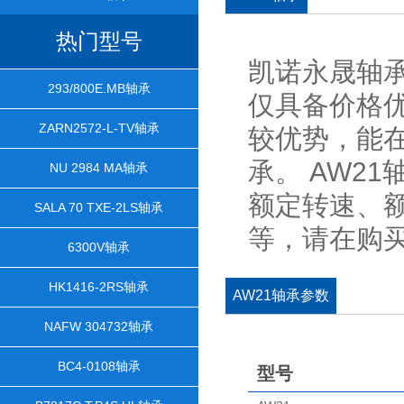
热门型号
凯诺永晟轴承
293/800E.MB轴承
仅具备价格
ZARN2572-L-TV轴承
较优势，能在
承。 AW2
NU 2984 MA轴承
额定转速、
SALA 70 TXE-2LS轴承
等，请在购
6300V轴承
HK1416-2RS轴承
AW21轴承参数
NAFW 304732轴承
BC4-0108轴承
型号