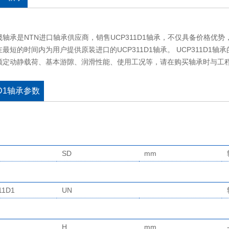
晟轴承是NTN进口轴承供应商，销售UCP311D1轴承，不仅具备价格优
最短的时间内为用户提供原装进口的UCP311D1轴承。 UCP311D
额定动静载荷、基本游隙、润滑性能、使用工况等，请在购买轴承时与工
1D1轴承参数
SD
mm
11D1
UN
H
mm