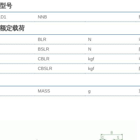
型号
1D1
NNB
额定载荷
BLR
N
BSLR
N
CBLR
kgf
CBSLR
kgf
MASS
g