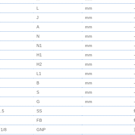
L
mm
J
mm
A
mm
N
mm
N1
mm
H1
mm
H2
mm
L1
mm
B
mm
S
mm
G
mm
.5
SS
FB
1/8
GNP