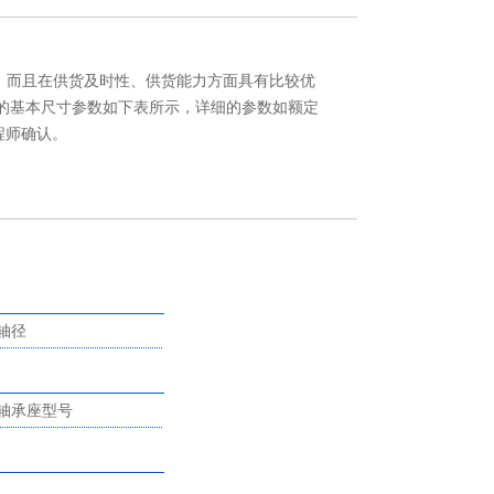
势，而且在供货及时性、供货能力方面具有比较优
1轴承的基本尺寸参数如下表所示，详细的参数如额定
程师确认。
轴径
轴承座型号
-