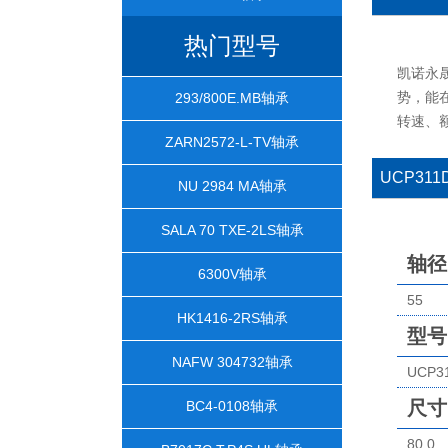
热门型号
凯诺永
势，能在
293/800E.MB轴承
转速、
ZARN2572-L-TV轴承
UCP31
NU 2984 MA轴承
SALA 70 TXE-2LS轴承
轴径
6300V轴承
55
HK1416-2RS轴承
型号
NAFW 304732轴承
UCP3
尺寸
BC4-0108轴承
80.0