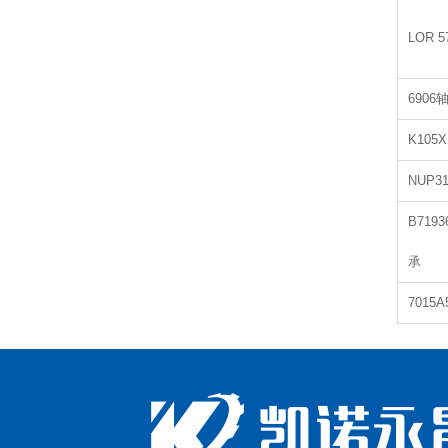
LOR 
6906
K105
NUP3
B7193
承
7015