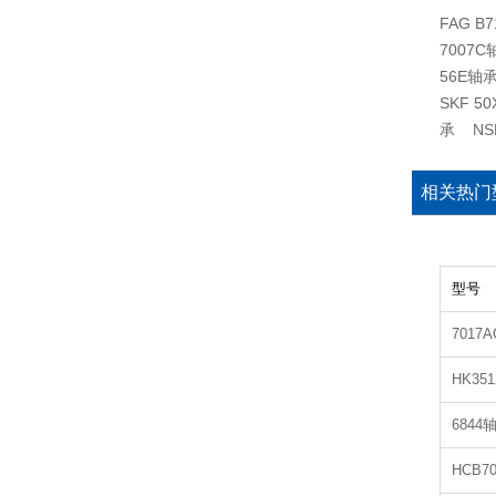
FAG B
7007C
56E轴承
SKF 5
承 NSK
相关热门
型号
7017
HK35
6844
HCB70