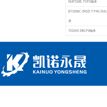
NUP318E.TVP2轴承
B71936C.2RSD.T.P4S.DU
承
7015A5 DBLP4轴承