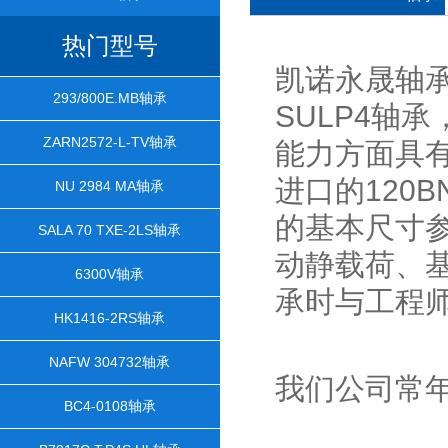
热门型号
凯诺永晟轴承
293/800E.MB轴承
SULP4轴
ZARN2572-L-TV轴承
能力方面具
进口的120BN
NU 2984 MA轴承
的基本尺寸
SALA 70 TXE-2LS轴承
动静载荷、
6300V轴承
承时与工程
HK1416-2RS轴承
NAFW 304732轴承
我们公司常
BC4-0108轴承