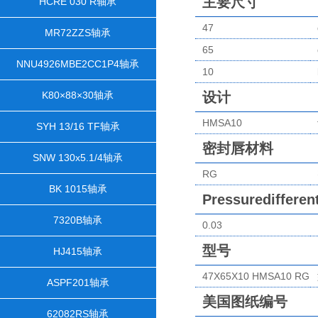
主要尺寸
HCRE 030 R轴承
47
MR72ZZS轴承
65
NNU4926MBE2CC1P4轴承
10
K80×88×30轴承
设计
HMSA10
SYH 13/16 TF轴承
密封唇材料
SNW 130x5.1/4轴承
RG
BK 1015轴承
Pressuredifferen
7320B轴承
0.03
型号
HJ415轴承
47X65X10 HMSA10 RG
ASPF201轴承
美国图纸编号
62082RS轴承