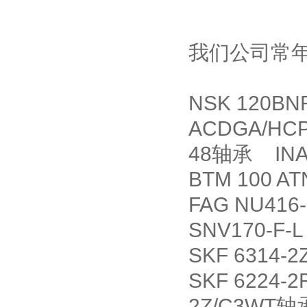
我们公司常
NSK 120B
ACDGA/HC
48轴承 INA
BTM 100 
FAG NU41
SNV170-F-L
SKF 6314
SKF 6224-
2Z/C3WT轴